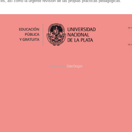
ces, así como la urgente revisión de las propias prácticas pedagógicas.
Theme by
SiteOrigin