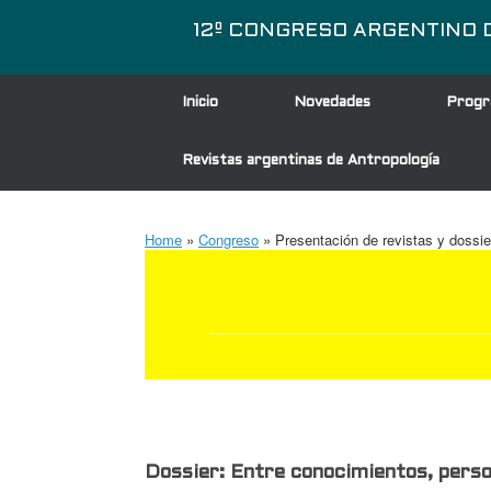
Saltar
al
12º CONGRESO ARGENTINO DE A
contenido
Inicio
Novedades
Progr
Revistas argentinas de Antropología
Home
»
Congreso
»
Presentación de revistas y dossie
Dossier:
Entre conocimientos, perso