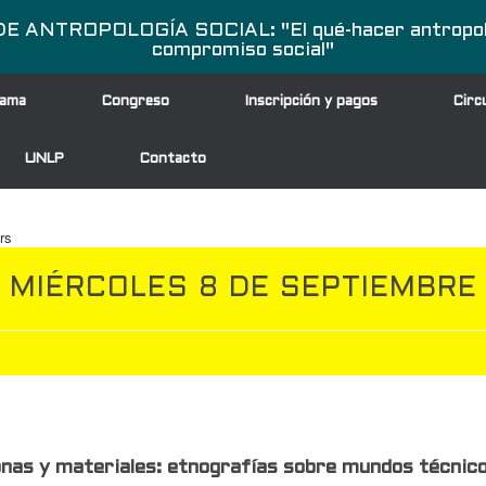
NTROPOLOGÍA SOCIAL: "El qué-hacer antropológic
compromiso social"
ama
Congreso
Inscripción y pagos
Circ
UNLP
Contacto
rs
MIÉRCOLES 8 DE SEPTIEMBRE
nas y materiales: etnografías sobre mundos técnico