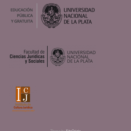
Theme by
SiteOrigin