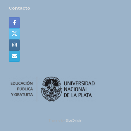
Contacto
Theme by
SiteOrigin