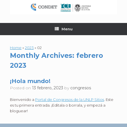
Skip
to
content
Menu
Home
»
2023
»
02
Monthly Archives:
febrero
2023
¡Hola mundo!
Posted on
13 febrero, 2023
by
congresos
Bienvenido a
Portal de Congresos de la UNLP Sitios
. Este
es tu primera entrada. ¡Editala o borrala, y empezá a
bloguear!