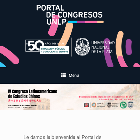
Skip
to
content
Menu
Le damos la bienvenida al Portal de