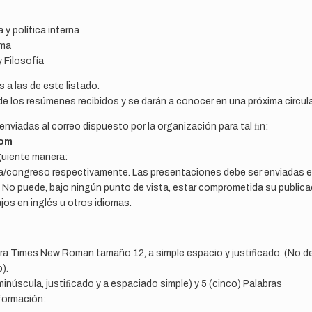
 y política interna
oma
 Filosofía
a las de este listado.
 los resúmenes recibidos y se darán a conocer en una próxima circula
viadas al correo dispuesto por la organización para tal ﬁn:
com
iguiente manera:
a/congreso respectivamente. Las presentaciones debe ser enviadas 
s. No puede, bajo ningún punto de vista, estar comprometida su publica
os en inglés u otros idiomas.
ra Times New Roman tamaño 12, a simple espacio y justiﬁcado. (No d
).
inúscula, justiﬁcado y a espaciado simple) y 5 (cinco) Palabras
nformación: