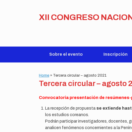
Skip
to
content
XII CONGRESO NACIO
Sobre el evento
Inscripción
Home
»
Tercera circular – agosto 2021
Tercera circular – agosto 
Convocatoria presentación de resúmenes-
La recepción de propuesta
se extiende hast
los estudios coreanos.
Podrán participar investigadores, docentes, 
analicen fenómenos concernientes a la Penín