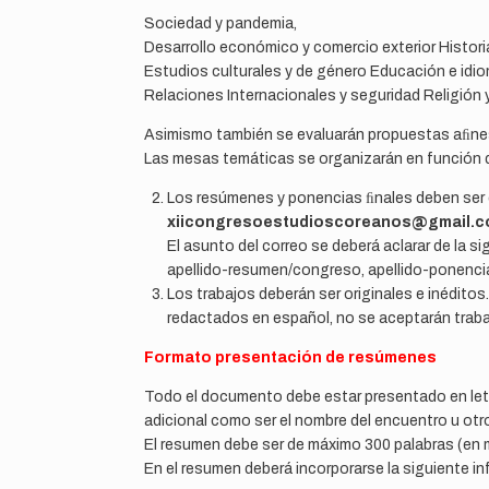
Sociedad y pandemia,
Desarrollo económico y comercio exterior Historia
Estudios culturales y de género Educación e idi
Relaciones Internacionales y seguridad Religión y
Asimismo también se evaluarán propuestas aﬁnes 
Las mesas temáticas se organizarán en función de
Los resúmenes y ponencias ﬁnales deben ser en
xiicongresoestudioscoreanos@gmail.
El asunto del correo se deberá aclarar de la s
apellido-resumen/congreso, apellido-ponenci
Los trabajos deberán ser originales e inédito
redactados en español, no se aceptarán trabaj
Formato presentación de resúmenes
Todo el documento debe estar presentado en let
adicional como ser el nombre del encuentro u otro
El resumen debe ser de máximo 300 palabras (en m
En el resumen deberá incorporarse la siguiente i