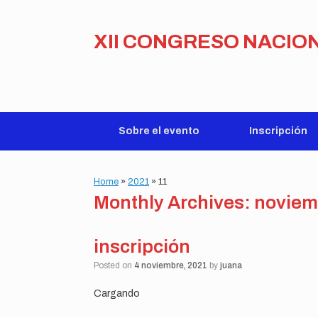
Skip
to
content
XII CONGRESO NACIO
Sobre el evento
Inscripción
Home
»
2021
»
11
Monthly Archives:
noviem
inscripción
Posted on
4 noviembre, 2021
by
juana
Cargando