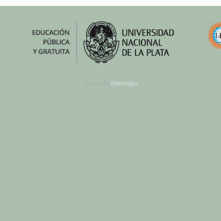
Theme by
SiteOrigin