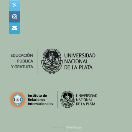
Theme by
SiteOrigin