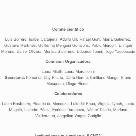
Comité científico
Luis Borrero, Isabel Cartajena, Adolfo Gil, Rafael Goñi, María Gutiérrez,
Gustavo Martínez, Guillermo Mengoni Goñalons, Pablo Mercolli, Enrique
Moreno, Daniel Olivera, Mónica Salemme, Eduardo Tonni, Hugo Yacobaccio
Comisión Organizadora
Laura Miotti, Laura Marchionni
Secretaría:
Fernanda Day Pilaría, Darío Hermo, Emiliano Mange, Bruno
Mosquera, Diego Rindel.
Colaboradores
Laura Bastourre, Ricardo de Mendoza, Luis del Papa, Virginia Lynch, Lucía
Magnin, Leandro Pérez, Enrique Terranova, Néstor Toledo, Mariana
Valderrama, Jorgelina Vargas Gariglio
Instituciones que avalan el 6 CNZA