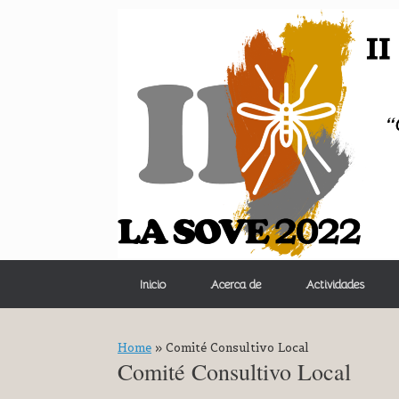
Saltar
al
contenido
Inicio
Acerca de
Actividades
Home
»
Comité Consultivo Local
Comité Consultivo Local