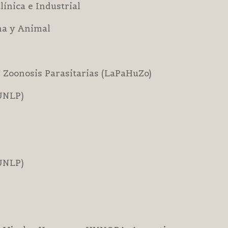
ínica e Industrial
na y Animal
 Zoonosis Parasitarias (LaPaHuZo)
(UNLP)
(UNLP)