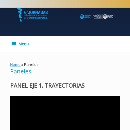
Skip
to
content
Menu
Home
»
Paneles
Paneles
PANEL EJE 1. TRAYECTORIAS