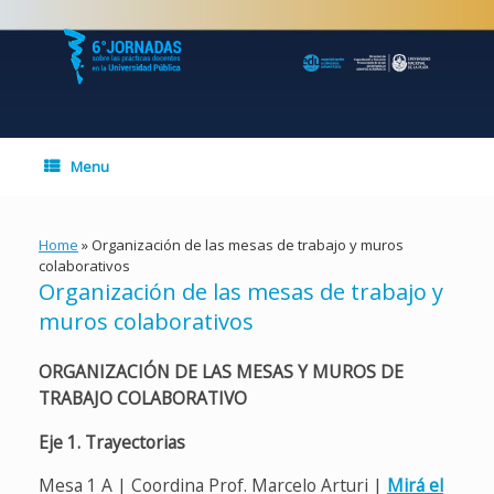
Skip
to
content
Menu
Home
»
Organización de las mesas de trabajo y muros
colaborativos
Organización de las mesas de trabajo y
muros colaborativos
ORGANIZACIÓN DE LAS MESAS Y MUROS DE
TRABAJO COLABORATIVO
Eje 1. Trayectorias
Mesa 1 A | Coordina Prof. Marcelo Arturi |
Mirá el