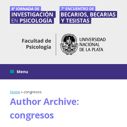
Skip
to
content
Menu
Home
»
congresos
Author Archive:
congresos