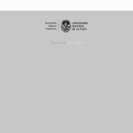
Theme by
SiteOrigin