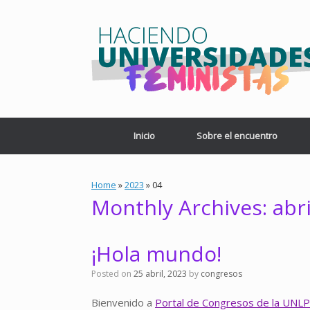
Skip
to
content
Inicio
Sobre el encuentro
Home
»
2023
»
04
Monthly Archives:
abr
¡Hola mundo!
Posted on
25 abril, 2023
by
congresos
Bienvenido a
Portal de Congresos de la UNLP 