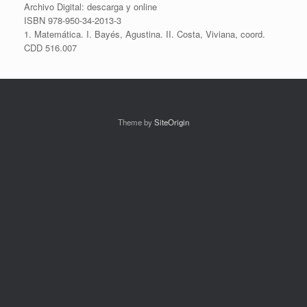
Archivo Digital: descarga y online
ISBN 978-950-34-2013-3
1. Matemática. I. Bayés, Agustina. II. Costa, Viviana, coord.
CDD 516.007
Theme by
SiteOrigin