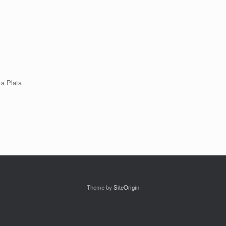
La Plata
Theme by
SiteOrigin