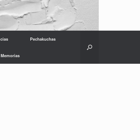
cias
Pechakuchas
Memorias