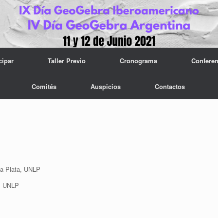
cipar
Taller Previo
Cronograma
Conferen
Comités
Auspicios
Contactos
La Plata, UNLP
n, UNLP