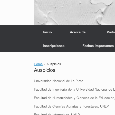
Skip
to
content
Inicio
Acerca de…
Parti
Inscripciones
Fechas importantes
Home
»
Auspicios
Auspicios
Universidad Nacional de La Plata
Facultad de Ingeniería de la Universidad Nacional de 
Facultad de Humanidades y Ciencias de la Educació
Facultad de Ciencias Agrarias y Forestales, UNLP
Facultad de Informática, UNLP