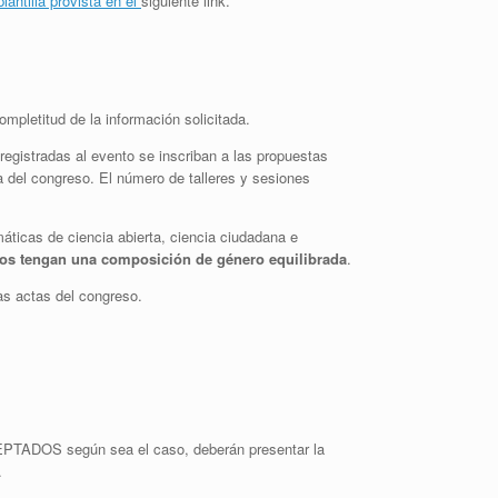
plantilla provista en el
siguiente link
.
ompletitud de la información solicitada.
registradas al evento se inscriban a las propuestas
a del congreso. El número de talleres y sesiones
áticas de ciencia abierta, ciencia ciudadana e
pos tengan una composición de género equilibrada
.
as actas del congreso.
CEPTADOS según sea el caso, deberán presentar la
.