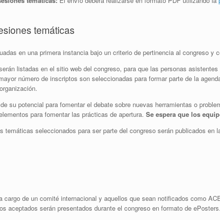
sesiones temáticas:
El envío deberá realizarse en formato PDF utilizando la
sesiones temáticas
adas en una primera instancia bajo un criterio de pertinencia al congreso y c
rán listadas en el sitio web del congreso, para que las personas asistentes 
 mayor número de inscriptos son seleccionadas para formar parte de la agend
 organización.
 de su potencial para fomentar el debate sobre nuevas herramientas o problem
 elementos para fomentar las prácticas de apertura.
Se espera que los equi
s temáticas seleccionados para ser parte del congreso serán publicados en l
 a cargo de un comité internacional y aquellos que sean notificados como A
jos aceptados serán presentados durante el congreso en formato de ePosters