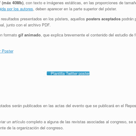
F (máx 40Mb)
, con texto e imágenes estáticas, en las proporciones de tamaño
da por los autores
, deben aparecer en la parte superior del póster.
 resultados presentados en los pósters, aquellos
posters aceptados
podrán
p
eal, junto con el archivo PDF.
 en formato
gif animado
, que explica brevemente el contenido del estudio de f
r Poster
Plantilla Twitter poster
ptados serán publicados en las actas del evento que se publicará en el Reposi
iar un artículo completo a alguna de las revistas asociadas al congreso, se
ente de la organización del congreso.