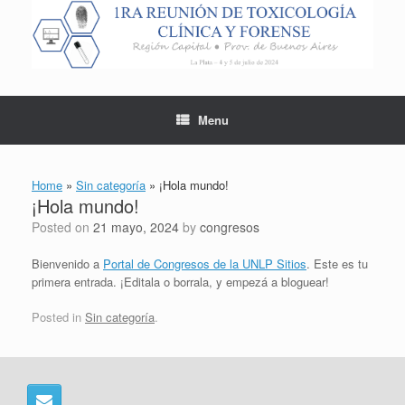
Skip
to
content
Menu
Home
»
Sin categoría
»
¡Hola mundo!
¡Hola mundo!
Posted on
21 mayo, 2024
by
congresos
Bienvenido a
Portal de Congresos de la UNLP Sitios
. Este es tu
primera entrada. ¡Editala o borrala, y empezá a bloguear!
Posted in
Sin categoría
.