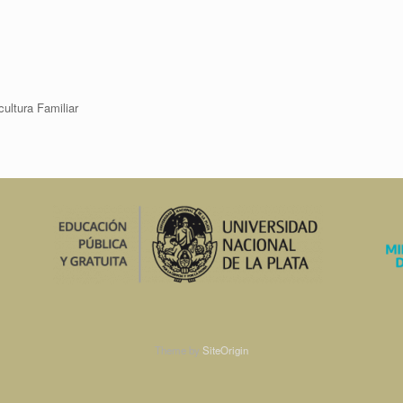
cultura Familiar
Theme by
SiteOrigin