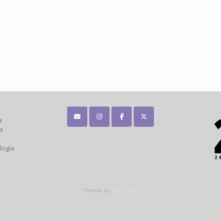
a
a
logía
Theme by
SiteOrigin