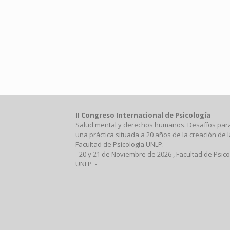
II Congreso Internacional de Psicología
Salud mental y derechos humanos. Desafíos par
una práctica situada a 20 años de la creación de l
Facultad de Psicología UNLP.
- 20 y 21 de Noviembre de 2026 , Facultad de Psico
UNLP -