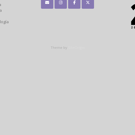
a
a
logía
Theme by
SiteOrigin