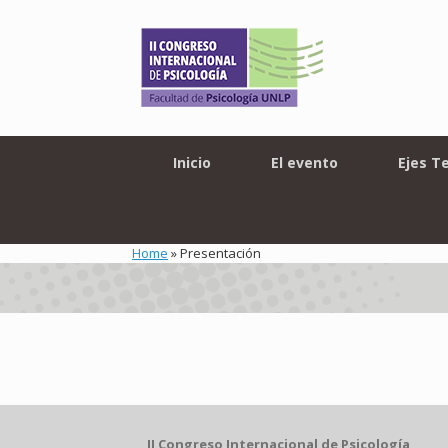
Skip
to
content
Inicio
El evento
Ejes T
Home
»
Presentación
II Congreso Internacional de Psicología