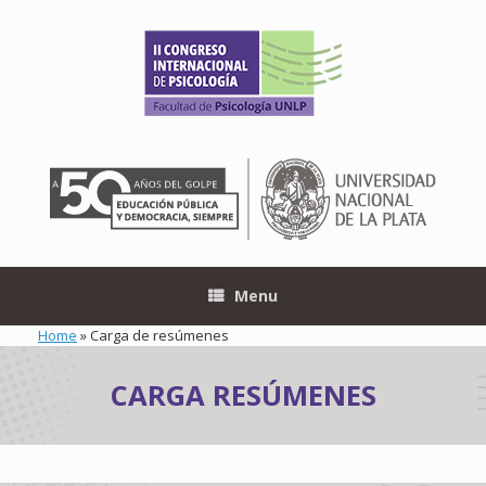
Skip
to
content
Menu
Home
»
Carga de resúmenes
CARGA RESÚMENES