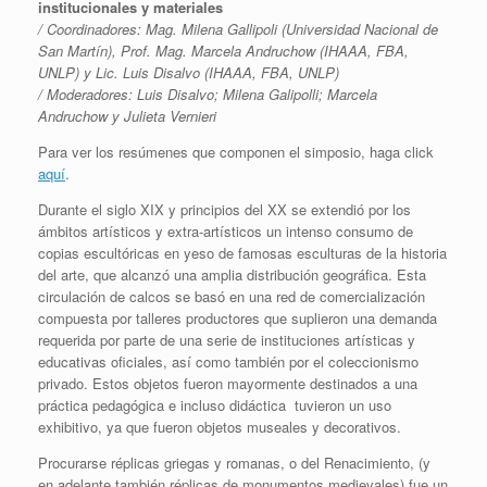
institucionales y materiales
/ Coordinadores: Mag. Milena Gallipoli (Universidad Nacional de
San Martín),
Prof. Mag. Marcela Andruchow (IHAAA, FBA,
UNLP) y Lic. Luis Disalvo
(IHAAA, FBA, UNLP)
/ Moderadores: Luis Disalvo; Milena Galipolli; Marcela
Andruchow y Julieta
Vernieri
Para ver los resúmenes que componen el simposio, haga click
aquí
.
Durante el siglo XIX y principios del XX se extendió por los
ámbitos artísticos y extra-artísticos un intenso consumo de
copias escultóricas en yeso de famosas esculturas de la historia
del arte, que alcanzó una amplia distribución geográfica. Esta
circulación de calcos se basó en una red de comercialización
compuesta por talleres productores que suplieron una demanda
requerida por parte de una serie de instituciones artísticas y
educativas oficiales, así como también por el coleccionismo
privado. Estos objetos fueron mayormente destinados a una
práctica pedagógica e incluso didáctica tuvieron un uso
exhibitivo, ya que fueron objetos museales y decorativos.
Procurarse réplicas griegas y romanas, o del Renacimiento, (y
en adelante también réplicas de monumentos medievales) fue un