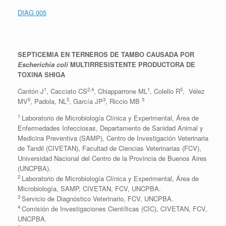
DIAG 005
SEPTICEMIA
EN TERNEROS DE TAMBO
CAUSADA POR
Escherichia coli
MULTIRRESISTENTE PRODUCTORA DE
TOXINA SHIGA
1
2,4
1
5
Cantón J
, Cacciato CS
, Chiapparrone ML
, Colello R
, Vélez
5
5
3
3
MV
, Padola, NL
, García JP
, Riccio MB
1
Laboratorio de Microbiología Clínica y Experimental, Área de
Enfermedades Infecciosas, Departamento de Sanidad Animal y
Medicina Preventiva (SAMP), Centro de Investigación Veterinaria
de Tandil (CIVETAN), Facultad de Ciencias Veterinarias (FCV),
Universidad Nacional del Centro de la Provincia de Buenos Aires
(UNCPBA).
2
Laboratorio de Microbiología Clínica y Experimental, Área de
Microbiología, SAMP, CIVETAN, FCV, UNCPBA.
3
Servicio de Diagnóstico Veterinario, FCV, UNCPBA.
4
Comisión de Investigaciones Científicas (CIC), CIVETAN, FCV,
UNCPBA.