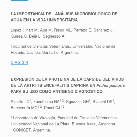
LA IMPORTANCIA DEL ANÁLISIS MICROBIOLÓGICO DE
AGUA EN LA VIDA UNIVERSITARIA
Lopez Hiriart M, Apa M, Risso ML, Perrazo E, Sanchez J,
Gurrea C, Belà L, Seghesso A
Facultad de Ciencias Veterinarias, Universidad Nacional de
Rosario, Casilda, Santa Fe, Argentina.
DIAG 014
EXPRESIÓN DE LA PROTEÍNA DE LA CÁPSIDE DEL VIRUS
DE LA ARTRITIS ENCEFALITIS CAPRINA EN
Pichia pastoris
PARA SU USO COMO ANTÍGENO DIAGNÓSTICO
1
1-2
1
1
Picotto LD
, Fuentealba NA
, Sguazza GH
, Bianchi DS
,
1-2
1-2
Echeverría MG
, Panei CJ
1
Laboratorio de Virología, Facultad de Ciencias Veterinarias
Universidad Nacional de La Plata, Buenos Aires, Argentina.
2
CONICET, Argentina.