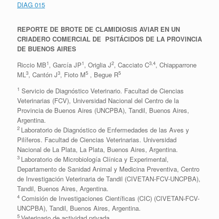
DIAG 015
REPORTE DE BROTE DE CLAMIDIOSIS AVIAR EN UN
CRIADERO COMERCIAL DE PSITÁCIDOS DE LA PROVINCIA
DE BUENOS AIRES
1
1
2
3,4
Riccio MB
, García JP
, Origlia J
, Cacciato C
, Chiapparrone
3
3
5
5
ML
, Cantón J
, Fioto M
, Begue R
1
Servicio de Diagnóstico Veterinario. Facultad de Ciencias
Veterinarias (FCV), Universidad Nacional del Centro de la
Provincia de Buenos Aires (UNCPBA), Tandil, Buenos Aires,
Argentina.
2
Laboratorio de Diagnóstico de Enfermedades de las Aves y
Pilíferos. Facultad de Ciencias Veterinarias. Universidad
Nacional de La Plata, La Plata, Buenos Aires, Argentina.
3
Laboratorio de Microbiología Clínica y Experimental,
Departamento de Sanidad Animal y Medicina Preventiva, Centro
de Investigación Veterinaria de Tandil (CIVETAN-FCV-UNCPBA),
Tandil, Buenos Aires, Argentina.
4
Comisión de Investigaciones Científicas (CIC) (CIVETAN-FCV-
UNCPBA), Tandil, Buenos Aires, Argentina.
5
Veterinario de actividad privada.