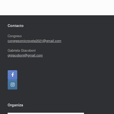
Contacto
Congreso
congresomicrovete2021@gmail.com
Gabriela Giacoboni
gigiacoboni@gmail.com
Organiza