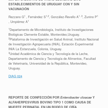
ESTABLECIMIENTOS DE URUGUAY CON Y SIN
VACUNACIÓN
1
1,2
1 ,3
1
Rezzano G
, Fernández S
, González-Revello A
, Zunino P
1
, Umpiérrez A
1
Departamento de Microbiología, Instituto de Investigaciones
Biológicas Clemente Estable, Montevideo,Uruguay.
2
Plataforma de Investigación en Salud Animal, Instituto Nacional
de Investigación Agropecuaria (INIA), Estación Experimental
INIA La Estanzuela, Colonia, Uruguay.
3
Unidad Académica de Ciencia y Tecnología de la Leche,
Departamento de Ciencia y Tecnología de Alimentos, Facultad
de Veterinaria, Universidad de la República, Montevideo,
Uruguay.
DIAG 024
REPORTE DE COINFECCIÓN POR
Enterobacter cloacae
Y
ALFAHERPESVIRUS BOVINO TIPO 1 COMO CAUSA DE
MUERTE PERINATAL EN UN RODEO DE CRÍA