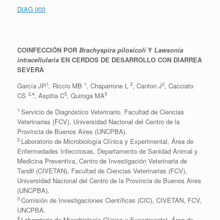
DIAG 003
COINFECCIÓN POR
Brachyspira pilosicoli
Y
Lawsonia
intracellularis
EN CERDOS DE DESARROLLO CON DIARREA
SEVERA
1
1
2
2
García JP
, Riccio MB
, Chaparrone L
, Canton J
, Cacciato
3,4
5
5
CS
, Aspitia C
, Quiroga MA
1
Servicio de Diagnóstico Veterinario. Facultad de Ciencias
Veterinarias (FCV), Universidad Nacional del Centro de la
Provincia de Buenos Aires (UNCPBA).
2
Laboratorio de Microbiología Clínica y Experimental, Área de
Enfermedades Infecciosas, Departamento de Sanidad Animal y
Medicina Preventiva, Centro de Investigación Veterinaria de
Tandil (CIVETAN), Facultad de Ciencias Veterinarias (FCV),
Universidad Nacional del Centro de la Provincia de Buenos Aires
(UNCPBA).
3
Comisión de Investigaciones Científicas (CIC), CIVETAN, FCV,
UNCPBA.
4
Laboratorio de Microbiología Clínica y Experimental, Área de