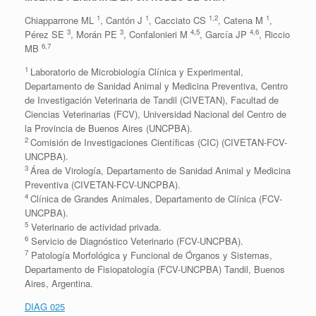
1
1
1,2
1
Chiapparrone ML
, Cantón J
, Cacciato CS
, Catena M
,
3
3
4,5
4,6
Pérez SE
, Morán PE
, Confalonieri M
, García JP
, Riccio
6,7
MB
1
Laboratorio de Microbiología Clínica y Experimental,
Departamento de Sanidad Animal y Medicina Preventiva, Centro
de Investigación Veterinaria de Tandil (CIVETAN), Facultad de
Ciencias Veterinarias (FCV), Universidad Nacional del Centro de
la Provincia de Buenos Aires (UNCPBA).
2
Comisión de Investigaciones Científicas (CIC) (CIVETAN-FCV-
UNCPBA).
3
Área de Virología, Departamento de Sanidad Animal y Medicina
Preventiva (CIVETAN-FCV-UNCPBA).
4
Clínica de Grandes Animales, Departamento de Clínica (FCV-
UNCPBA).
5
Veterinario de actividad privada.
6
Servicio de Diagnóstico Veterinario (FCV-UNCPBA).
7
Patología Morfológica y Funcional de Órganos y Sistemas,
Departamento de Fisiopatología (FCV-UNCPBA) Tandil, Buenos
Aires, Argentina.
DIAG 025