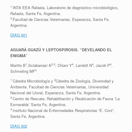
1
INTA EEA Rafaela. Laboratorio de diagnóstico microbiológico,
Rafaela, Santa Fe, Argentina.
2
Facultad de Ciencias Veterinarias, Esperanza, Santa Fe,
Argentina.
DIAG 001
AGUARÁ GUAZÚ Y LEPTOSPIROSIS. “DEVELANDO EL
ENIGMA”
1
2-3
4
4
4
Mariño B
,Sciabarrasi A
, Chiani Y
, Landolt N
, Jacob P
,
4
Schmeling MF
1
2
Cátedra Microbiología y
Cátedra de Zoología, Diversidad y
Ambiente, Facultad de Ciencias Veterinarias, Universidad
Nacional del Litoral, Esperanza, Santa Fe, Argentina.
3
Centro de Rescate, Rehabilitación y Reubicación de Fauna ¨La
Esmeralda¨ Santa Fe, Argentina.
4
Instituto Nacional de Enfermedades Respiratorias “E. Coni”,
Santa Fe, Argentina.
DIAG 002