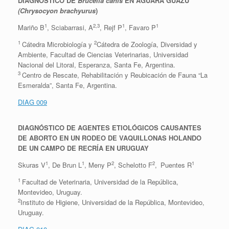
DIAGNÓSTICO DE
Brucella canis
EN AGUARÁ GUAZÚ
(Chrysocyon brachyurus
)
1
2,3
1
1
Mariño B
, Sciabarrasi, A
, Rejf P
, Favaro P
1
2
Cátedra Microbiología y
Cátedra de Zoología, Diversidad y
Ambiente, Facultad de Ciencias Veterinarias, Universidad
Nacional del Litoral, Esperanza, Santa Fe, Argentina.
3
Centro de Rescate, Rehabilitación y Reubicación de Fauna “La
Esmeralda”, Santa Fe, Argentina.
DIAG 009
DIAGNÓSTICO DE AGENTES ETIOLÓGICOS CAUSANTES
DE ABORTO EN UN RODEO DE VAQUILLONAS HOLANDO
DE UN CAMPO DE RECRÍA EN URUGUAY
1
1
2
2
1
Skuras V
, De Brun L
, Meny P
, Schelotto F
,
Puentes R
1
Facultad de Veterinaria, Universidad de la República,
Montevideo, Uruguay.
2
Instituto de Higiene, Universidad de la República, Montevideo,
Uruguay.