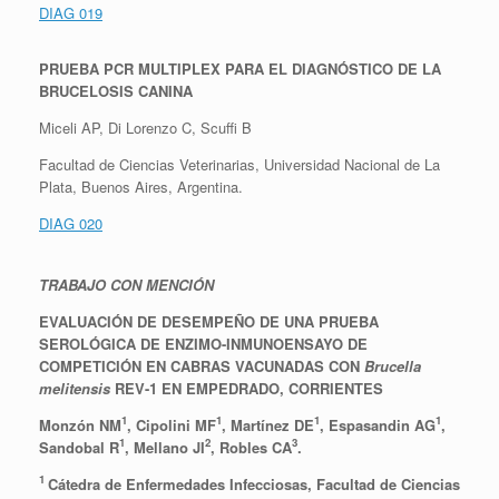
DIAG 019
PRUEBA PCR MULTIPLEX PARA EL DIAGNÓSTICO DE LA
BRUCELOSIS CANINA
Miceli AP, Di Lorenzo C, Scuffi B
Facultad de Ciencias Veterinarias, Universidad Nacional de La
Plata, Buenos Aires, Argentina.
DIAG 020
TRABAJO CON MENCIÓN
EVALUACIÓN DE DESEMPEÑO DE UNA PRUEBA
SEROLÓGICA DE ENZIMO-INMUNOENSAYO
DE
COMPETICIÓN EN CABRAS VACUNADAS CON
Brucella
melitensis
REV-1 EN EMPEDRADO, CORRIENTES
1
1
1
1
Monzón NM
, Cipolini MF
, Martínez DE
, Espasandin AG
,
1
2
3
Sandobal R
, Mellano JI
, Robles CA
.
1
Cátedra de Enfermedades Infecciosas, Facultad de Ciencias