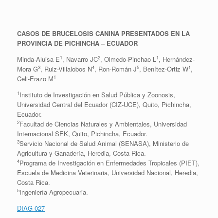
CASOS DE BRUCELOSIS CANINA PRESENTADOS EN LA
PROVINCIA DE PICHINCHA – ECUADOR
1
2
1
Minda-Aluisa E
, Navarro JC
, Olmedo-Pinchao L
, Hernández-
3
4
5
1
Mora G
, Ruiz-Villalobos N
, Ron-Román J
, Benítez-Ortiz W
,
1
Celi-Erazo M
1
Instituto de Investigación en Salud Pública y Zoonosis,
Universidad Central del Ecuador (CIZ-UCE), Quito, Pichincha,
Ecuador.
2
Facultad de Ciencias Naturales y Ambientales, Universidad
Internacional SEK, Quito, Pichincha, Ecuador.
3
Servicio Nacional de Salud Animal (SENASA), Ministerio de
Agricultura y Ganadería, Heredia, Costa Rica.
4
Programa de Investigación en Enfermedades Tropicales (PIET),
Escuela de Medicina Veterinaria, Universidad Nacional, Heredia,
Costa Rica.
5
Ingeniería Agropecuaria.
DIAG 027