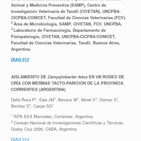
Animal y Medicina Preventiva (SAMP), Centro de
Investigación Veterinaria de Tandil (CIVETAN), UNCPBA-
CICPBA-CONICET, Facultad de Ciencias Veterinarias (FCV).
2
Área de Microbiología, SAMP, CIVETAN, FCV, UNCPBA.
3
Laboratorio de Farmacología, Departamento de
Fisiopatología, CIVETAN, UNCPBA-CICPBA-CONICET,
Facultad de Ciencias Veterinarias. Tandil, Buenos Aires,
Argentina.
DIAG 012
AISLAMIENTO DE
Campylobacter fetus
EN UN RODEO DE
CRÍA CON MERMAS TACTO-PARICIÓN DE LA PROVINCIA
CORRIENTES (ARGENTINA)
1
1
1
1
1
Della Rosa P
, Sala JM
, Bevans W
, Morel V
, Gómez S
,
1
1
Benítez D
, Caspe SG
1
INTA EEA Mercedes, Corrientes, Argentina.
2
Consejo Nacional de Investigaciones Científicas y Técnicas,
Godoy Cruz 2290, CABA, Argentina.
DIAG 013