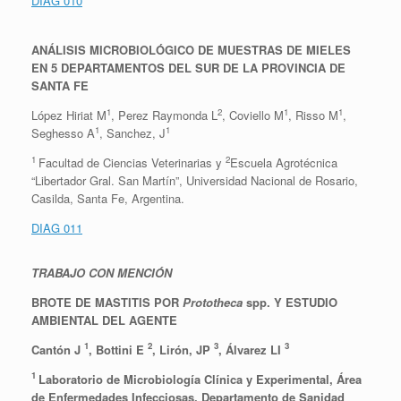
DIAG 010
ANÁLISIS MICROBIOLÓGICO DE MUESTRAS DE MIELES
EN 5 DEPARTAMENTOS DEL SUR DE LA PROVINCIA DE
SANTA FE
1
2
1
1
López Hiriat M
, Perez Raymonda L
, Coviello M
, Risso M
,
1
1
Seghesso A
, Sanchez, J
1
2
Facultad de Ciencias Veterinarias y
Escuela Agrotécnica
“Libertador Gral. San Martín”, Universidad Nacional de Rosario,
Casilda, Santa Fe, Argentina.
DIAG 011
TRABAJO CON MENCIÓN
BROTE DE MASTITIS POR
Prototheca
spp. Y ESTUDIO
AMBIENTAL DEL AGENTE
1
2
3
3
Cantón J
, Bottini E
, Lirón, JP
, Álvarez LI
1
Laboratorio de Microbiología Clínica y Experimental, Área
de Enfermedades Infecciosas, Departamento de Sanidad