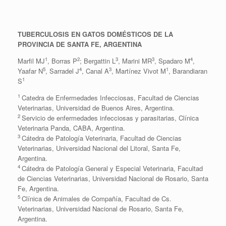
TUBERCULOSIS EN GATOS DOMÉSTICOS DE LA
PROVINCIA DE SANTA FE, ARGENTINA
1
2
3
3
4
Marfil MJ
, Borras P
; Bergattin L
, Marini MR
, Spadaro M
,
5
4
3
1
Yaafar N
, Sarradel J
, Canal A
, Martínez Vivot M
, Barandiaran
1
S
1
Catedra de Enfermedades Infecciosas, Facultad de Ciencias
Veterinarias, Universidad de Buenos Aires, Argentina.
2
Servicio de enfermedades infecciosas y parasitarias, Clínica
Veterinaria Panda, CABA, Argentina.
3
Cátedra de Patología Veterinaria, Facultad de Ciencias
Veterinarias, Universidad Nacional del Litoral, Santa Fe,
Argentina.
4
Cátedra de Patología General y Especial Veterinaria, Facultad
de Ciencias Veterinarias, Universidad Nacional de Rosario, Santa
Fe, Argentina.
5
Clínica de Animales de Compañía, Facultad de Cs.
Veterinarias, Universidad Nacional de Rosario, Santa Fe,
Argentina.