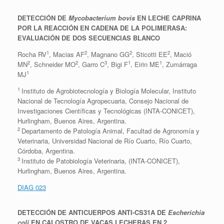
DETECCIÓN DE
Mycobacterium bovis
EN LECHE CAPRINA
POR LA REACCIÓN EN CADENA DE LA POLIMERASA:
EVALUACIÓN DE DOS SECUENCIAS BLANCO
1
2
2
2
Rocha RV
, Macias AF
, Magnano GG
, Sticotti EE
, Mació
2
2
3
1
1
MN
, Schneider MO
, Garro C
, Bigi F
, Eirin ME
, Zumárraga
1
MJ
1
Instituto de Agrobiotecnología y Biología Molecular, Instituto
Nacional de Tecnología Agropecuaria, Consejo Nacional de
Investigaciones Científicas y Tecnológicas (INTA-CONICET),
Hurlingham, Buenos Aires, Argentina.
2
Departamento de Patología Animal, Facultad de Agronomía y
Veterinaria, Universidad Nacional de Río Cuarto, Río Cuarto,
Córdoba, Argentina.
3
Instituto de Patobiología Veterinaria, (INTA-CONICET),
Hurlingham, Buenos Aires, Argentina.
DIAG 023
DETECCIÓN DE ANTICUERPOS ANTI-CS31A DE
Escherichia
coli
EN CALOSTRO DE VACAS LECHERAS EN 2