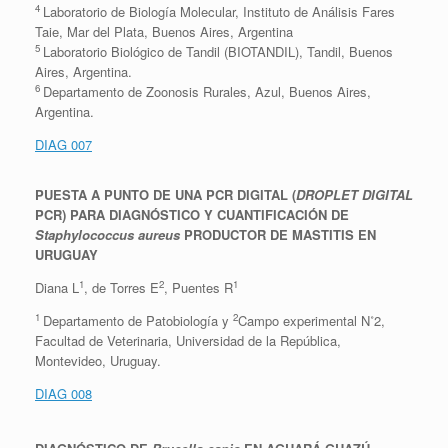
4
Laboratorio de Biología Molecular, Instituto de Análisis Fares
Taie, Mar del Plata, Buenos Aires, Argentina
5
Laboratorio Biológico de Tandil (BIOTANDIL), Tandil, Buenos
Aires, Argentina.
6
Departamento de Zoonosis Rurales, Azul, Buenos Aires,
Argentina.
DIAG 007
PUESTA A PUNTO DE UNA PCR DIGITAL (
DROPLET DIGITAL
PCR) PARA DIAGNÓSTICO Y CUANTIFICACIÓN DE
Staphylococcus aureus
PRODUCTOR DE MASTITIS EN
URUGUAY
1
2
1
Diana L
, de Torres E
, Puentes R
1
2
Departamento de Patobiología y
Campo experimental N˚2,
Facultad de Veterinaria, Universidad de la República,
Montevideo, Uruguay.
DIAG 008