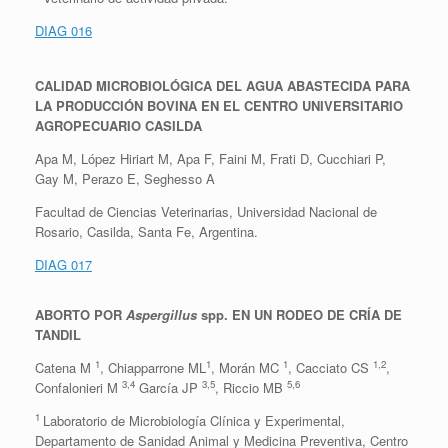
DIAG 016
CALIDAD MICROBIOLÓGICA DEL AGUA ABASTECIDA PARA
LA PRODUCCIÓN BOVINA EN EL CENTRO UNIVERSITARIO
AGROPECUARIO CASILDA
Apa M, López Hiriart M, Apa F, Faini M, Frati D, Cucchiari P,
Gay M, Perazo E, Seghesso A
Facultad de Ciencias Veterinarias, Universidad Nacional de
Rosario, Casilda, Santa Fe, Argentina.
DIAG 017
ABORTO POR
Aspergillus
spp. EN UN RODEO DE CRÍA DE
TANDIL
1
1
1
1,2
Catena M
, Chiapparrone ML
, Morán MC
, Cacciato CS
,
3,4
3,5
5,6
Confalonieri M
García JP
, Riccio MB
1
Laboratorio de Microbiología Clínica y Experimental,
Departamento de Sanidad Animal y Medicina Preventiva, Centro