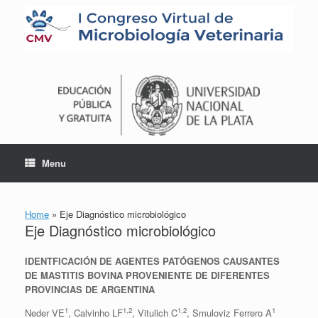
Skip
to
content
Menu
Home
»
Eje Diagnóstico microbiológico
Eje Diagnóstico microbiológico
IDENTFICACIÓN DE AGENTES PATÓGENOS CAUSANTES
DE MASTITIS BOVINA PROVENIENTE DE DIFERENTES
PROVINCIAS DE ARGENTINA
1
1,2
1,2
1
Neder VE
, Calvinho LF
, Vitulich C
, Smuloviz Ferrero A