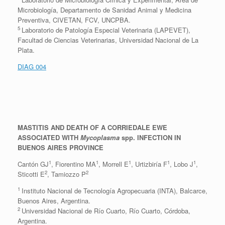
Microbiología, Departamento de Sanidad Animal y Medicina
Preventiva, CIVETAN, FCV, UNCPBA.
5
Laboratorio de Patología Especial Veterinaria (LAPEVET),
Facultad de Ciencias Veterinarias, Universidad Nacional de La
Plata.
DIAG 004
MASTITIS AND DEATH OF A CORRIEDALE EWE
ASSOCIATED WITH
Mycoplasma
spp.
INFECTION IN
BUENOS AIRES PROVINCE
1
1
1
1
1
Cantón GJ
, Fiorentino MA
, Morrell E
, Urtizbiría F
, Lobo J
,
2
2
Sticotti E
, Tamiozzo P
1
Instituto Nacional de Tecnología Agropecuaria (INTA), Balcarce,
Buenos Aires, Argentina.
2
Universidad Nacional de Río Cuarto, Río Cuarto, Córdoba,
Argentina.