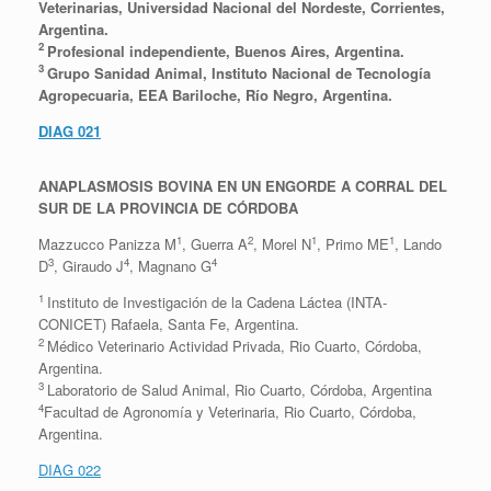
Veterinarias, Universidad Nacional del Nordeste, Corrientes,
Argentina.
2
Profesional independiente, Buenos Aires, Argentina.
3
Grupo Sanidad Animal, Instituto Nacional de Tecnología
Agropecuaria, EEA Bariloche, Río Negro, Argentina.
DIAG 021
ANAPLASMOSIS BOVINA EN UN ENGORDE A CORRAL DEL
SUR DE LA PROVINCIA DE CÓRDOBA
1
2
1
1
Mazzucco Panizza M
, Guerra A
, Morel N
, Primo ME
, Lando
3
4
4
D
, Giraudo J
, Magnano G
1
Instituto de Investigación de la Cadena Láctea (INTA-
CONICET) Rafaela, Santa Fe, Argentina.
2
Médico Veterinario Actividad Privada, Rio Cuarto, Córdoba,
Argentina.
3
Laboratorio de Salud Animal, Rio Cuarto, Córdoba, Argentina
4
Facultad de Agronomía y Veterinaria, Rio Cuarto, Córdoba,
Argentina.
DIAG 022