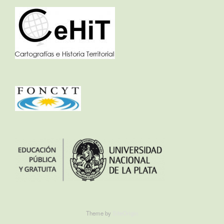
Theme by
SiteOrigin