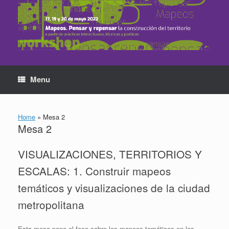
Skip
to
content
Menu
Home
»
Mesa 2
Mesa 2
VISUALIZACIONES, TERRITORIOS Y
ESCALAS: 1. Construir mapeos
temáticos y visualizaciones de la ciudad
metropolitana
Esta mesa pone el foco sobre los mapeos temáticos en los