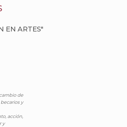
S
N EN ARTES"
ercambio de
 becarios y
to, acción,
r y