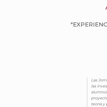
"EXPERIENC
Las Jorn
las inve
alumnos 
proyectu
teoría y 