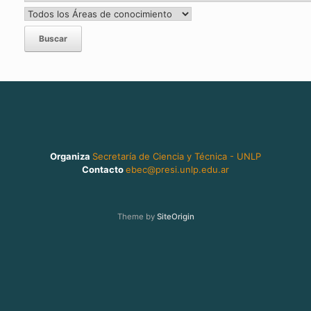
Organiza
Secretaría de Ciencia y Técnica - UNLP
Contacto
ebec@presi.unlp.edu.ar
Theme by
SiteOrigin