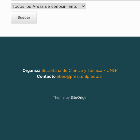
Organiza
Secretaría de Ciencia y Técnica - UNLP
Contacto
ebec@presi.unlp.edu.ar
Theme by
SiteOrigin