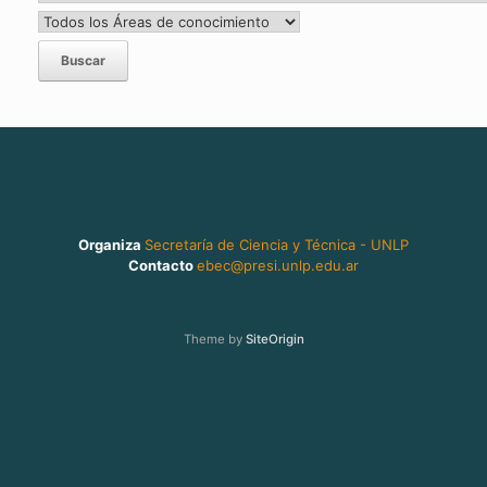
Organiza
Secretaría de Ciencia y Técnica - UNLP
Contacto
ebec@presi.unlp.edu.ar
Theme by
SiteOrigin