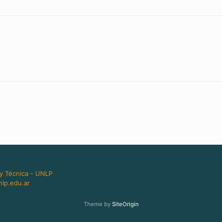
 y Técnica - UNLP
lp.edu.ar
Theme by
SiteOrigin