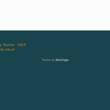
 y Técnica - UNLP
lp.edu.ar
Theme by
SiteOrigin