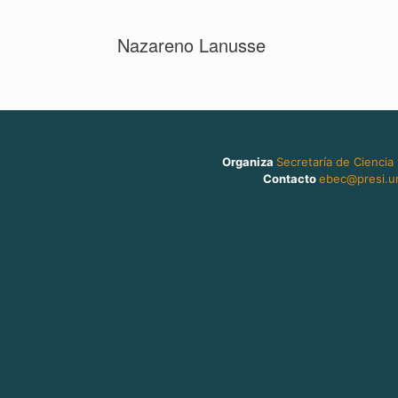
Nazareno Lanusse
Organiza
Secretaría de Ciencia
Contacto
ebec@presi.un