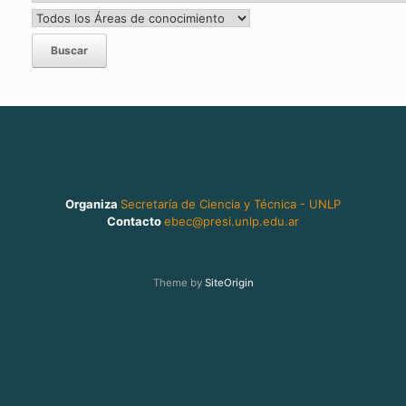
Organiza
Secretaría de Ciencia y Técnica - UNLP
Contacto
ebec@presi.unlp.edu.ar
Theme by
SiteOrigin