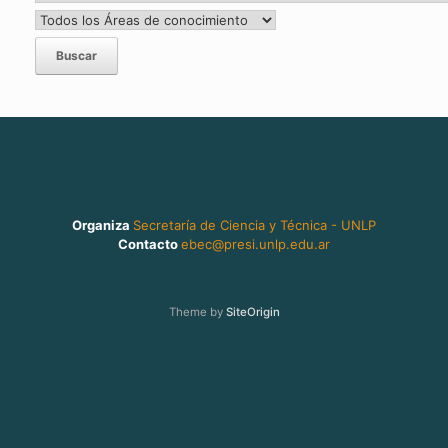
Organiza
Secretaría de Ciencia y Técnica - UNLP
Contacto
ebec@presi.unlp.edu.ar
Theme by
SiteOrigin