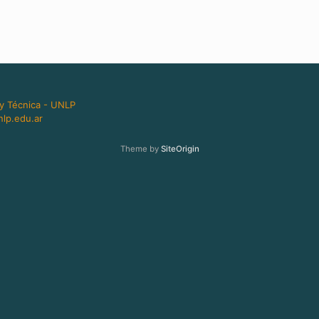
 y Técnica - UNLP
lp.edu.ar
Theme by
SiteOrigin