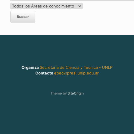
Organiza
Secretaría de Ciencia y Técnica - UNLP
Contacto
ebec@presi.unlp.edu.ar
Theme by
SiteOrigin