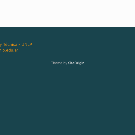
 y Técnica - UNLP
lp.edu.ar
Theme by
SiteOrigin