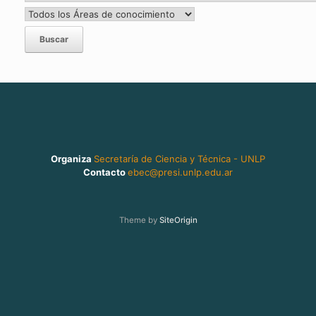
Organiza
Secretaría de Ciencia y Técnica - UNLP
Contacto
ebec@presi.unlp.edu.ar
Theme by
SiteOrigin