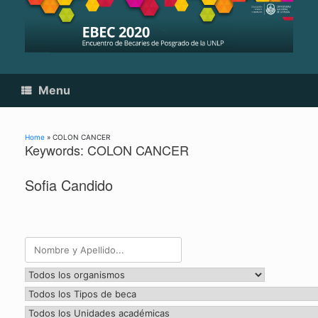
Skip
to
content
Menu
Home
»
COLON CANCER
Keywords: COLON CANCER
Sofia Candido