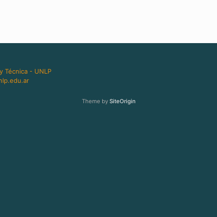
 y Técnica - UNLP
lp.edu.ar
Theme by
SiteOrigin