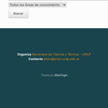
Organiza
Secretaría de Ciencia y Técnica - UNLP
Contacto
ebec@presi.unlp.edu.ar
Theme by
SiteOrigin