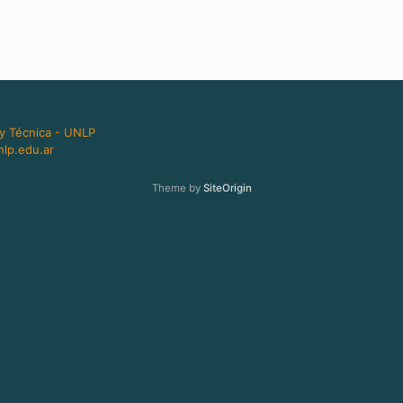
 y Técnica - UNLP
lp.edu.ar
Theme by
SiteOrigin