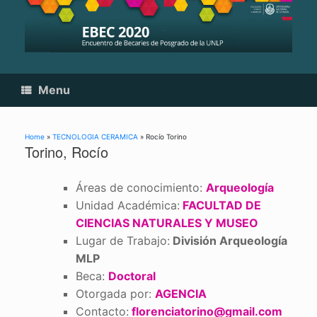
Skip
to
content
Menu
Home
»
TECNOLOGIA CERAMICA
»
Rocío Torino
Torino, Rocío
Áreas de conocimiento:
Arqueología
Unidad Académica:
FACULTAD DE
CIENCIAS NATURALES Y MUSEO
Lugar de Trabajo:
División Arqueología
MLP
Beca:
Doctoral
Otorgada por:
AGENCIA
Contacto:
florenciatorino@gmail.com