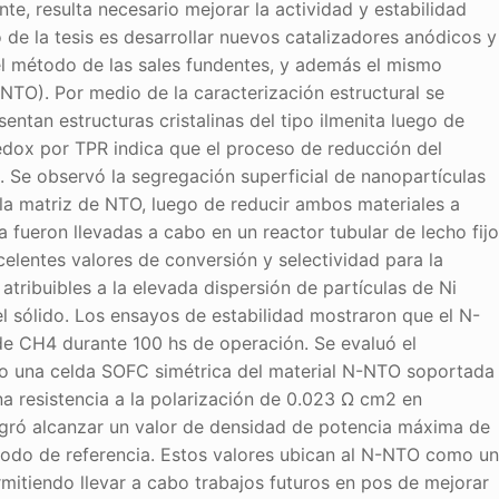
te, resulta necesario mejorar la actividad y estabilidad
o de la tesis es desarrollar nuevos catalizadores anódicos y
el método de las sales fundentes, y además el mismo
TO). Por medio de la caracterización estructural se
an estructuras cristalinas del tipo ilmenita luego de
redox por TPR indica que el proceso de reducción del
C. Se observó la segregación superficial de nanopartículas
 matriz de NTO, luego de reducir ambos materiales a
a fueron llevadas a cabo en un reactor tubular de lecho fijo
celentes valores de conversión y selectividad para la
atribuibles a la elevada dispersión de partículas de Ni
l sólido. Los ensayos de estabilidad mostraron que el N-
e CH4 durante 100 hs de operación. Se evaluó el
o una celda SOFC simétrica del material N-NTO soportada
una resistencia a la polarización de 0.023 Ω cm2 en
gró alcanzar un valor de densidad de potencia máxima de
odo de referencia. Estos valores ubican al N-NTO como un
itiendo llevar a cabo trabajos futuros en pos de mejorar