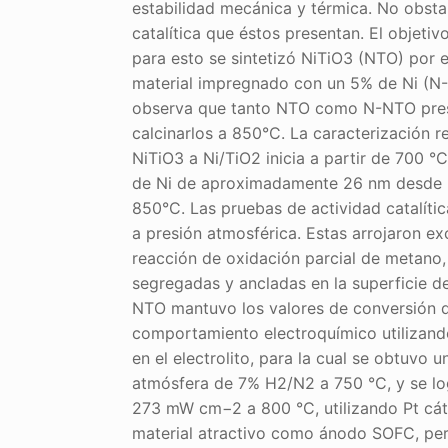
estabilidad mecánica y térmica. No obstan
catalítica que éstos presentan. El objetiv
para esto se sintetizó NiTiO3 (NTO) por 
material impregnado con un 5% de Ni (N-N
observa que tanto NTO como N-NTO present
calcinarlos a 850°C. La caracterización 
NiTiO3 a Ni/TiO2 inicia a partir de 700 °
de Ni de aproximadamente 26 nm desde la
850°C. Las pruebas de actividad catalític
a presión atmosférica. Estas arrojaron ex
reacción de oxidación parcial de metano, 
segregadas y ancladas en la superficie de
NTO mantuvo los valores de conversión d
comportamiento electroquímico utilizand
en el electrolito, para la cual se obtuvo 
atmósfera de 7% H2/N2 a 750 °C, y se lo
273 mW cm−2 a 800 °C, utilizando Pt cát
material atractivo como ánodo SOFC, perm