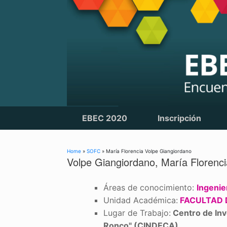
Skip
to
content
EBEC 2020
Inscripción
Home
»
SOFC
»
María Florencia Volpe Giangiordano
Volpe Giangiordano, María Florenci
Áreas de conocimiento:
Ingenie
Unidad Académica:
FACULTAD 
Lugar de Trabajo:
Centro de Inve
Ronco" (CINDECA)