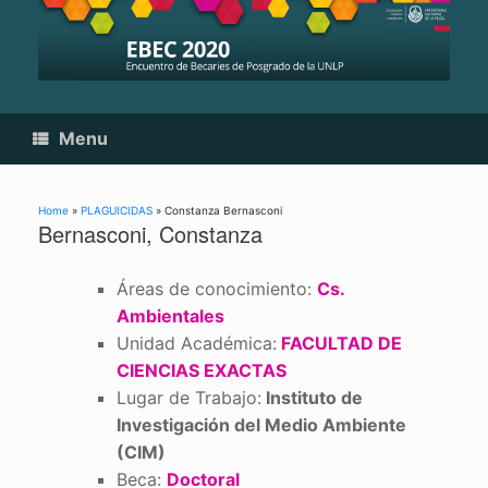
Skip
to
content
Menu
Home
»
PLAGUICIDAS
»
Constanza Bernasconi
Bernasconi, Constanza
Áreas de conocimiento:
Cs.
Ambientales
Unidad Académica:
FACULTAD DE
CIENCIAS EXACTAS
Lugar de Trabajo:
Instituto de
Investigación del Medio Ambiente
(CIM)
Beca:
Doctoral