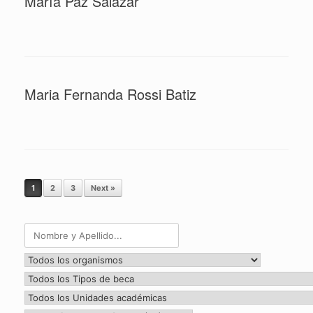
María Paz Salazar
Maria Fernanda Rossi Batiz
Post navigation
1
2
3
Next »