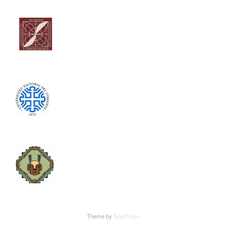
Theme by
SiteOrigin