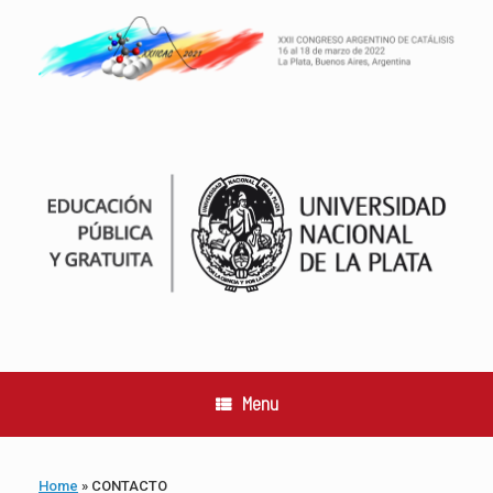
Skip
to
content
Menu
Home
»
CONTACTO