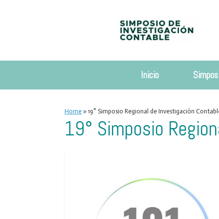
Skip
to
content
Inicio
Simpos
Home
»
19° Simposio Regional de Investigación Contabl
19° Simposio Region