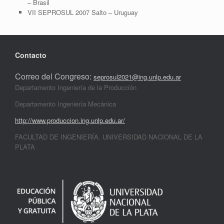
– Brasil
VII SEPROSUL 2007 Salto – Uruguay
Contacto
Correo del Congreso:
seprosul2021@ing.unlp.edu.ar
Departamento Ingeniería de la Producción
Departamento Ingeniería Mecánica
http://www.produccion.ing.unlp.edu.ar/
FACULTAD DE INGENIERÍA. UNIVERSIDAD NACIONAL DE LA
PLATA