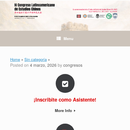
Skip
to
content
Menu
Home
»
Sin categoría
»
Posted on
4 marzo, 2026
by
congresos
¡Inscribite como Asistente!
More Info